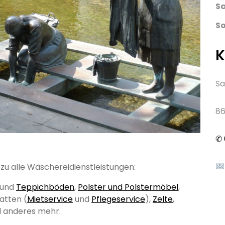
S
S
K
Sa
86
✆
zu alle Wäschereidienstleistungen:
und
Teppichböden
,
Polster und Polstermöbel
,
atten (
Mietservice
und
Pflegeservice
),
Zelte
,
 anderes mehr.